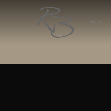
EN
–
IT